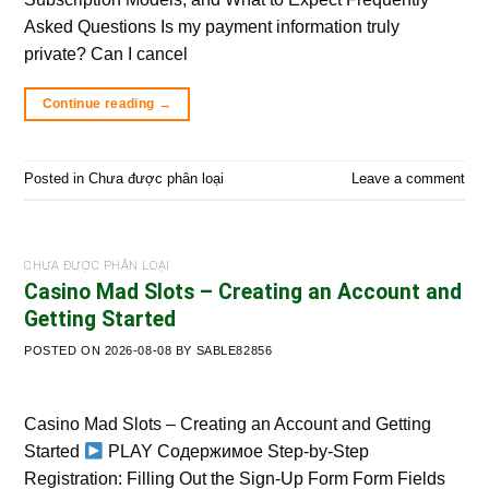
Asked Questions Is my payment information truly
private? Can I cancel
Continue reading
→
Posted in
Chưa được phân loại
Leave a comment
CHƯA ĐƯỢC PHÂN LOẠI
Casino Mad Slots – Creating an Account and
Getting Started
POSTED ON
2026-08-08
BY
SABLE82856
Casino Mad Slots – Creating an Account and Getting
Started
PLAY Содержимое Step‑by‑Step
Registration: Filling Out the Sign‑Up Form Form Fields