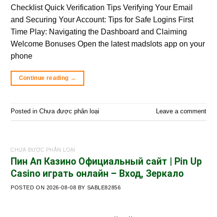
Checklist Quick Verification Tips Verifying Your Email
and Securing Your Account: Tips for Safe Logins First
Time Play: Navigating the Dashboard and Claiming
Welcome Bonuses Open the latest madslots app on your
phone
Continue reading
→
Posted in
Chưa được phân loại
Leave a comment
CHƯA ĐƯỢC PHÂN LOẠI
Пин Ап Казино Официальный сайт | Pin Up
Casino играть онлайн – Вход, Зеркало
POSTED ON
2026-08-08
BY
SABLE82856