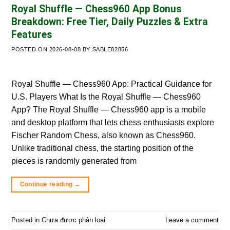
Royal Shuffle — Chess960 App Bonus
Breakdown: Free Tier, Daily Puzzles & Extra
Features
POSTED ON
2026-08-08
BY
SABLE82856
Royal Shuffle — Chess960 App: Practical Guidance for
U.S. Players What Is the Royal Shuffle — Chess960
App? The Royal Shuffle — Chess960 app is a mobile
and desktop platform that lets chess enthusiasts explore
Fischer Random Chess, also known as Chess960.
Unlike traditional chess, the starting position of the
pieces is randomly generated from
Continue reading
→
Posted in
Chưa được phân loại
Leave a comment