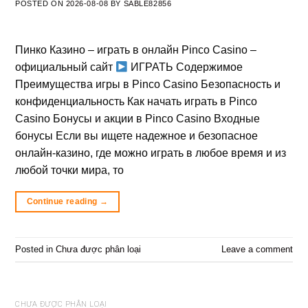
POSTED ON
2026-08-08
BY
SABLE82856
Пинко Казино – играть в онлайн Pinco Casino –
официальный сайт
ИГРАТЬ Содержимое
Преимущества игры в Pinco Casino Безопасность и
конфиденциальность Как начать играть в Pinco
Casino Бонусы и акции в Pinco Casino Входные
бонусы Если вы ищете надежное и безопасное
онлайн-казино, где можно играть в любое время и из
любой точки мира, то
Continue reading
→
Posted in
Chưa được phân loại
Leave a comment
CHƯA ĐƯỢC PHÂN LOẠI