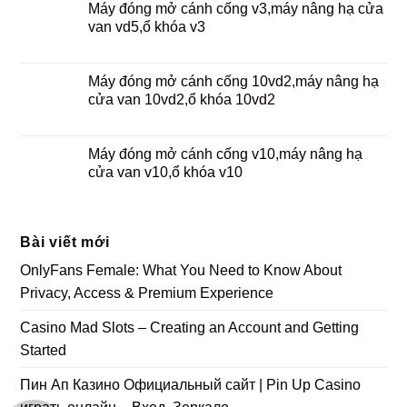
Máy đóng mở cánh cống v3,máy nâng hạ cửa
van vd5,ổ khóa v3
Máy đóng mở cánh cống 10vd2,máy nâng hạ
cửa van 10vd2,ổ khóa 10vd2
Máy đóng mở cánh cống v10,máy nâng hạ
cửa van v10,ổ khóa v10
Bài viết mới
OnlyFans Female: What You Need to Know About
Privacy, Access & Premium Experience
Casino Mad Slots – Creating an Account and Getting
Started
Пин Ап Казино Официальный сайт | Pin Up Casino