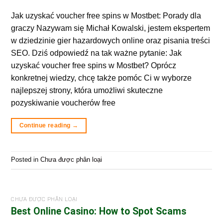
Jak uzyskać voucher free spins w Mostbet: Porady dla
graczy Nazywam się Michał Kowalski, jestem ekspertem
w dziedzinie gier hazardowych online oraz pisania treści
SEO. Dziś odpowiedź na tak ważne pytanie: Jak
uzyskać voucher free spins w Mostbet? Oprócz
konkretnej wiedzy, chcę także pomóc Ci w wyborze
najlepszej strony, która umożliwi skuteczne
pozyskiwanie voucherów free
Continue reading
→
Posted in
Chưa được phân loại
CHƯA ĐƯỢC PHÂN LOẠI
Best Online Casino: How to Spot Scams