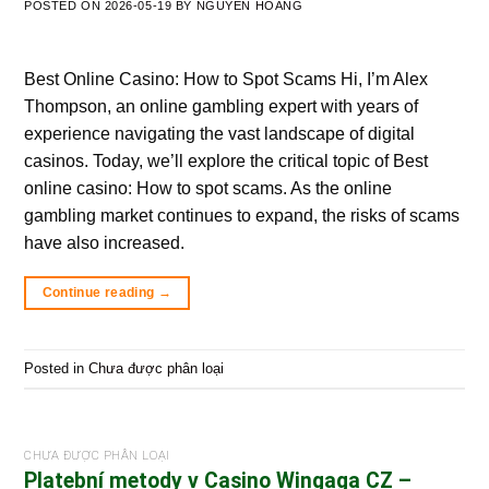
POSTED ON
2026-05-19
BY
NGUYEN HOANG
Best Online Casino: How to Spot Scams Hi, I’m Alex
Thompson, an online gambling expert with years of
experience navigating the vast landscape of digital
casinos. Today, we’ll explore the critical topic of Best
online casino: How to spot scams. As the online
gambling market continues to expand, the risks of scams
have also increased.
Continue reading
→
Posted in
Chưa được phân loại
CHƯA ĐƯỢC PHÂN LOẠI
Platební metody v Casino Wingaga CZ –