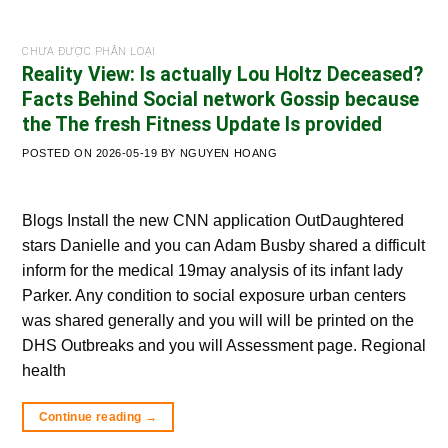
CHƯA ĐƯỢC PHÂN LOẠI
Reality View: Is actually Lou Holtz Deceased?
Facts Behind Social network Gossip because
the The fresh Fitness Update Is provided
POSTED ON
2026-05-19
BY
NGUYEN HOANG
Blogs Install the new CNN application OutDaughtered
stars Danielle and you can Adam Busby shared a difficult
inform for the medical 19may analysis of its infant lady
Parker. Any condition to social exposure urban centers
was shared generally and you will will be printed on the
DHS Outbreaks and you will Assessment page. Regional
health
Continue reading
→