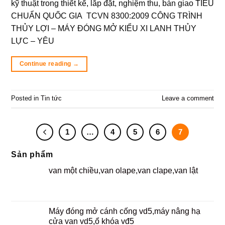
kỹ thuật trong thiết kế, lắp đặt, nghiệm thu, bàn giao TIÊU
CHUẨN QUỐC GIA TCVN 8300:2009 CÔNG TRÌNH
THỦY LỢI – MÁY ĐÓNG MỞ KIỂU XI LANH THỦY
LỰC – YÊU
Continue reading
→
Posted in
Tin tức
Leave a comment
1
…
4
5
6
7
Sản phẩm
van một chiều,van olape,van clape,van lật
Máy đóng mở cánh cống vd5,máy nâng hạ
cửa van vd5,ổ khóa vđ5