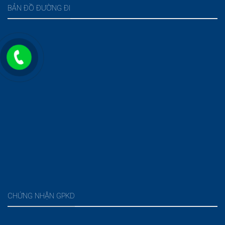
BẢN ĐỒ ĐƯỜNG ĐI
CHỨNG NHẬN GPKD