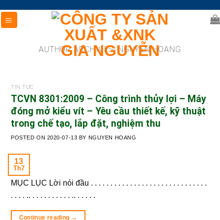
Skip
to
content
AUTHOR ARCHIVES:
NGUYEN HOANG
TIN TỨC
TCVN 8301:2009 – Công trình thủy lợi – Máy
đóng mở kiểu vít – Yêu cầu thiết kế, kỹ thuật
trong chế tạo, lắp đặt, nghiệm thu
POSTED ON
2020-07-13
BY
NGUYEN HOANG
13
Th7
MỤC LỤC Lời nói đầu . . . . . . . . . . . . . . . . . . . . . . . . . . . . . .
. . . . .. . . . . . . . . . . .. . . . . .
Continue reading
→